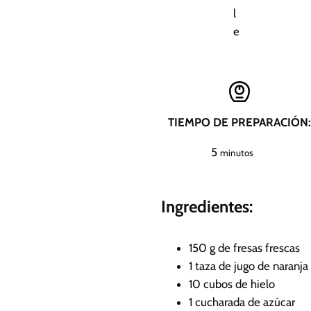
l
e
TIEMPO DE PREPARACIÓN:
m
5
minutos
i
n
Ingredientes:
u
t
o
150
g
de fresas frescas
s
1
taza
de jugo de naranja
10
cubos de hielo
1
cucharada de azúcar