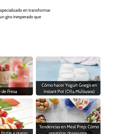
Especializado en transformar
 un giro inesperado que
Cómo hacer Yogurt Griego en
 de Fresa
Instant Pot (Olla Multiusos)
Tendencias en Meal Prep: Cómo
 frutas y queso
organizar desayunos…