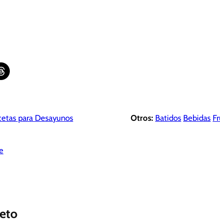
are on Threads
etas para Desayunos
Otros:
Batidos
Bebidas
Fr
e
eto