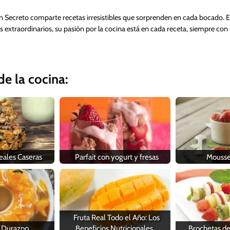
n Secreto comparte recetas irresistibles que sorprenden en cada bocado. 
s extraordinarios, su pasión por la cocina está en cada receta, siempre con
e la cocina:
eales Caseras
Parfait con yogurt y fresas
Mousse
Fruta Real Todo el Año: Los
e Durazno
Beneficios Nutricionales…
Brochetas de