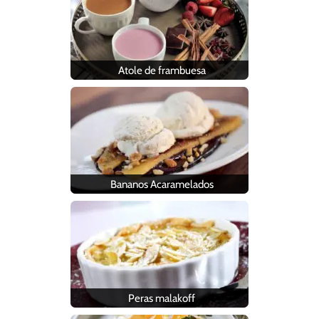
Atole de frambuesa
Bananos Acaramelados
Peras malakoff