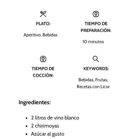
PLATO:
TIEMPO DE
PREPARACIÓN:
Aperitivo, Bebidas
m
10
minutos
i
n
u
TIEMPO DE
KEYWORDS:
t
COCCIÓN:
o
Bebidas, Frutas,
s
Recetas con Licor
Ingredientes:
2
litros de vino blanco
2
chirimoyas
Azúcar al gusto