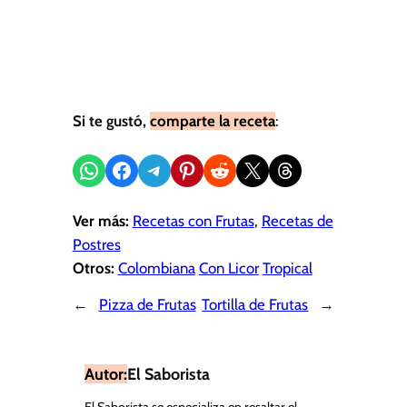
Si te gustó,
comparte la receta
:
Compartir en WhatsApp
Compartir en Facebook
Compartir en Telegram
Compartir en Pinterest
Compartir en Reddit
Compartir en X
Share on Threads
Ver más:
Recetas con Frutas
, 
Recetas de
Postres
Otros:
Colombiana
Con Licor
Tropical
←
Pizza de Frutas
Tortilla de Frutas
→
Autor:
El Saborista
El Saborista se especializa en resaltar el