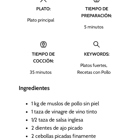
PLATO:
TIEMPO DE
PREPARACIÓN:
Plato principal
m
5
minutos
i
n
u
TIEMPO DE
KEYWORDS:
t
COCCIÓN:
o
Platos fuertes,
s
m
35
minutos
Recetas con Pollo
i
n
Ingredientes
u
t
1
kg
de muslos de pollo sin piel
o
1
taza de vinagre de vino tinto
s
1/2
taza de salsa inglesa
2
dientes de ajo picado
2
cebollas picadas finamente