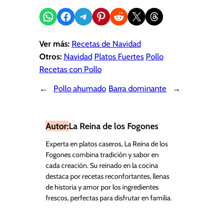
Compartir en WhatsApp
Compartir en Facebook
Compartir en Telegram
Compartir en Pinterest
Compartir en Reddit
Compartir en X
Share on Threads
Ver más:
Recetas de Navidad
Otros:
Navidad
Platos Fuertes
Pollo
Recetas con Pollo
←
Pollo ahumado
Barra dominante
→
Autor:
La Reina de los Fogones
Experta en platos caseros, La Reina de los
Fogones combina tradición y sabor en
cada creación. Su reinado en la cocina
destaca por recetas reconfortantes, llenas
de historia y amor por los ingredientes
frescos, perfectas para disfrutar en familia.