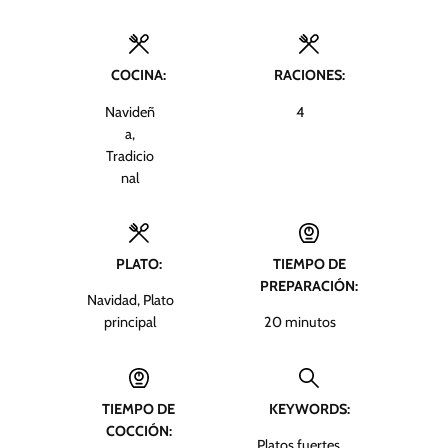
COCINA:
RACIONES:
Navideñ
4
a,
Tradicio
nal
PLATO:
TIEMPO DE
PREPARACIÓN:
Navidad, Plato
m
principal
20
minutos
i
n
u
TIEMPO DE
KEYWORDS:
t
COCCIÓN:
o
Platos fuertes,