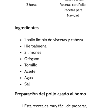
s
h
2
horas
Recetas con Pollo,
o
Recetas para
r
Navidad
a
s
Ingredientes
1
pollo limpio de vísceras y cabeza
Hierbabuena
3
limones
Orégano
Tomillo
Aceite
Agua
Sal
Preparación del pollo asado al horno
Esta receta es muy fácil de preparar,