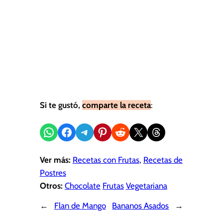
Si te gustó,
comparte la receta
:
Compartir en WhatsApp
Compartir en Facebook
Compartir en Telegram
Compartir en Pinterest
Compartir en Reddit
Compartir en X
Share on Threads
Ver más:
Recetas con Frutas
, 
Recetas de
Postres
Otros:
Chocolate
Frutas
Vegetariana
←
Flan de Mango
Bananos Asados
→