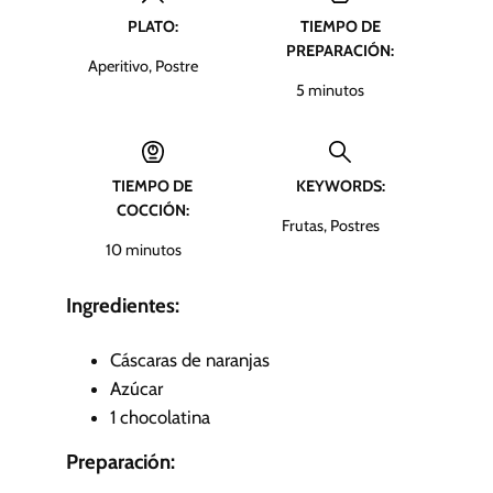
PLATO:
TIEMPO DE
PREPARACIÓN:
Aperitivo, Postre
m
5
minutos
i
n
u
TIEMPO DE
KEYWORDS:
t
COCCIÓN:
o
Frutas, Postres
s
m
10
minutos
i
n
Ingredientes:
u
t
Cáscaras de naranjas
o
Azúcar
s
1
chocolatina
Preparación: