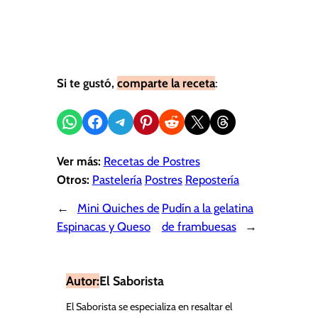
Si te gustó,
comparte la receta
:
Compartir en WhatsApp
Compartir en Facebook
Compartir en Telegram
Compartir en Pinterest
Compartir en Reddit
Compartir en X
Share on Threads
Ver más:
Recetas de Postres
Otros:
Pastelería
Postres
Repostería
←
Mini Quiches de
Pudín a la gelatina
Espinacas y Queso
de frambuesas
→
Autor:
El Saborista
El Saborista se especializa en resaltar el