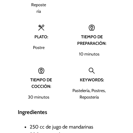
Reposte
ría
PLATO:
TIEMPO DE
PREPARACIÓN:
Postre
m
10
minutos
i
n
u
TIEMPO DE
KEYWORDS:
t
COCCIÓN:
o
Pastelería, Postres,
s
m
30
minutos
Repostería
i
n
Ingredientes
u
t
250
cc de jugo de mandarinas
o