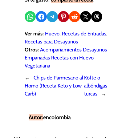
Compartir en WhatsApp
Compartir en Facebook
Compartir en Telegram
Compartir en Pinterest
Compartir en Reddit
Compartir en X
Share on Threads
Ver más:
Huevo
, 
Recetas de Entradas
, 
Recetas para Desayunos
Otros:
Acompañamientos
Desayunos
Empanadas
Recetas con Huevo
Vegetariana
←
Chips de Parmesano al
Köfte o
Horno (Receta Keto y Low
albóndigas
Carb)
turcas
→
Autor:
encolombia