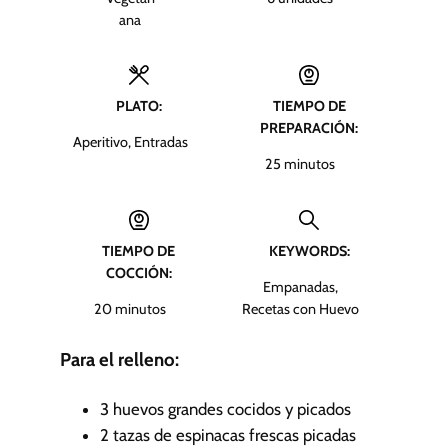
ana
PLATO:
TIEMPO DE
PREPARACIÓN:
Aperitivo, Entradas
m
25
minutos
i
n
u
TIEMPO DE
KEYWORDS:
t
COCCIÓN:
o
Empanadas,
s
m
20
minutos
Recetas con Huevo
i
n
Para el relleno:
u
t
3
huevos grandes
cocidos y picados
o
2
tazas de espinacas frescas picadas
s