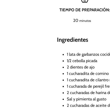
TIEMPO DE PREPARACIÓN:
m
20
minutos
i
n
Ingredientes
u
t
o
1
lata de garbanzos cocid
s
1/2
cebolla picada
2
dientes de ajo
1
cucharadita de comino
1
cucharadita de cilantro
1
cucharada de perejil fr
2
cucharadas de harina 
Sal y pimienta al gusto
2
cucharadas de aceite d