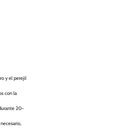
o y el perejil
os con la
 durante 20-
 necesario,