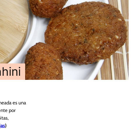
hini
rneada es una
ente por
itas,
jas
)