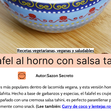
Recetas vegetarianas, veganas y saludables
afel al horno con salsa ta
Autor:
Sazon Secreto
nes más populares dentro de lacomida vegana, y esta versión ho
afrita. Hecho a base de garbanzos y especias, el falafel es cruji
añado con una cremosa salsa tahini, es perfecto pararellenar p
lemente como snack.
(Lee también:
Curry de coco y lentejas ro