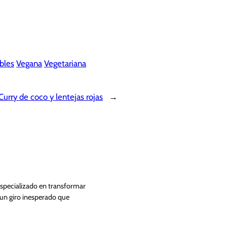
bles
Vegana
Vegetariana
Curry de coco y lentejas rojas
→
Especializado en transformar
 un giro inesperado que