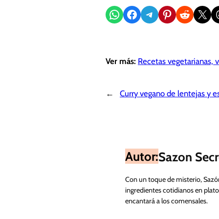
Compartir en WhatsApp
Compartir en Facebook
Compartir en Telegram
Compartir en Pinterest
Compartir en Reddit
Compartir en X
Sh
Ver más:
Recetas vegetarianas, 
←
Curry vegano de lentejas y e
Autor:
Sazon Secr
Con un toque de misterio, Sazó
ingredientes cotidianos en plato
encantará a los comensales.