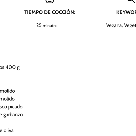
TIEMPO DE COCCIÓN:
KEYWOR
m
25
Vegana, Veget
minutos
i
n
u
t
o
os
400 g
s
 molido
 molido
esco picado
de garbanzo
e oliva