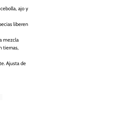
 cebolla, ajo y
ecias liberen
la mezcla
 tiernas,
e. Ajusta de