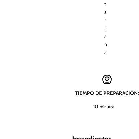
t
a
r
i
a
n
a
TIEMPO DE PREPARACIÓN:
m
10
minutos
i
n
u
Ingredientes
t