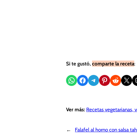
Si te gustó,
comparte la receta
:
Compartir en WhatsApp
Compartir en Facebook
Compartir en Telegram
Compartir en Pinterest
Compartir en Reddit
Compartir en X
Sh
Ver más:
Recetas vegetarianas, 
←
Falafel al horno con salsa tah