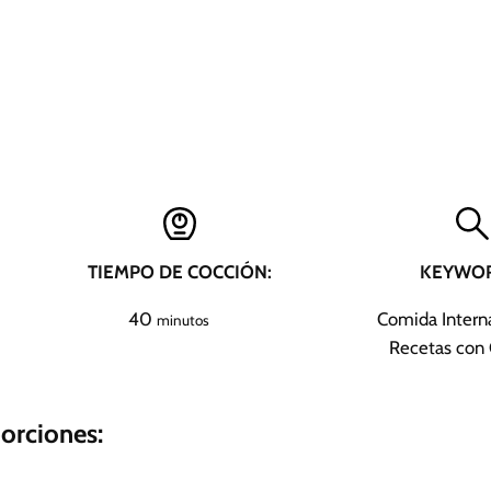
TIEMPO DE COCCIÓN:
KEYWOR
m
40
Comida Interna
minutos
i
Recetas con
n
u
porciones:
t
o
s