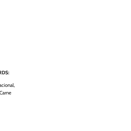
DS:
cional,
 Carne