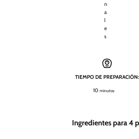
n
a
l
e
s
TIEMPO DE PREPARACIÓN:
m
10
minutos
i
n
u
Ingredientes para 4 
t
o
s