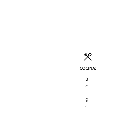
COCINA:
B
e
l
g
a
,