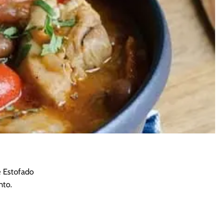
e Estofado
nto.