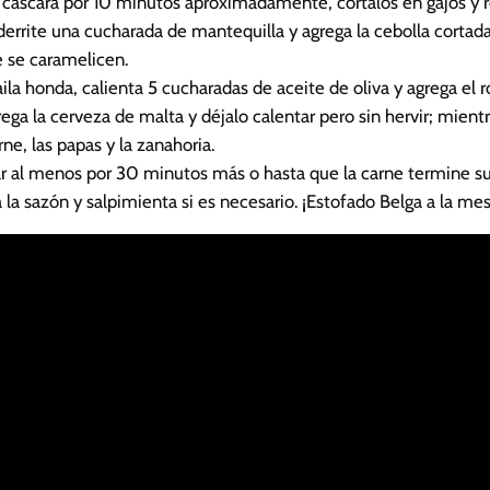
a cáscara por 10 minutos aproximadamente, córtalos en gajos y r
derrite una cucharada de mantequilla y agrega la cebolla cortada
e se caramelicen.
ila honda, calienta 5 cucharadas de aceite de oliva y agrega el 
a la cerveza de malta y déjalo calentar pero sin hervir; mientr
ne, las papas y la zanahoria.
ar al menos por 30 minutos más o hasta que la carne termine su
a la sazón y salpimienta si es necesario. ¡Estofado Belga a la mes