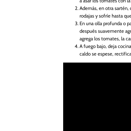
a asar los tomates con l
Además, en otra sartén, 
rodajas y sofríe hasta qu
En una olla profunda o pa
después suavemente agreg
agrega los tomates, la car
A fuego bajo, deja cocin
caldo se espese, rectific