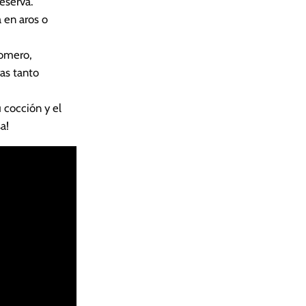
eserva.
 en aros o
romero,
as tanto
 cocción y el
a!