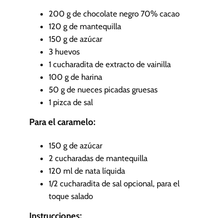
s
200
g
de chocolate negro
70% cacao
120
g
de mantequilla
150
g
de azúcar
3
huevos
1
cucharadita de extracto de vainilla
100
g
de harina
50
g
de nueces
picadas gruesas
1
pizca de sal
Para el caramelo:
150
g
de azúcar
2
cucharadas de mantequilla
120
ml
de nata líquida
1/2
cucharadita de sal
opcional, para el
toque salado
Instrucciones: