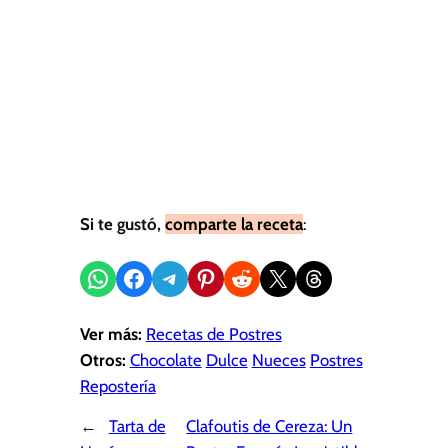
Si te gustó,
comparte la receta
:
Compartir en WhatsApp
Compartir en Facebook
Compartir en Telegram
Compartir en Pinterest
Compartir en Reddit
Compartir en X
Share on Threads
Ver más:
Recetas de Postres
Otros:
Chocolate
Dulce
Nueces
Postres
Repostería
←
Tarta de
Clafoutis de Cereza: Un