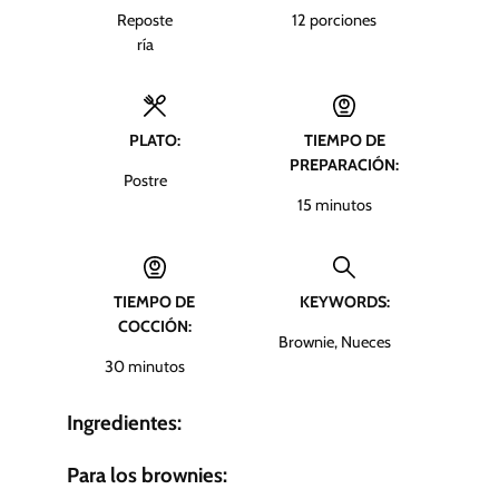
Reposte
12
porciones
ría
PLATO:
TIEMPO DE
PREPARACIÓN:
Postre
m
15
minutos
i
n
u
TIEMPO DE
KEYWORDS:
t
COCCIÓN:
o
Brownie, Nueces
s
m
30
minutos
i
n
Ingredientes:
u
t
Para los brownies:
o