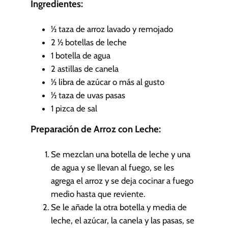
u
Ingredientes:
t
o
½
taza de arroz lavado y remojado
s
2 ½
botellas de leche
1
botella de agua
2
astillas de canela
½
libra de azúcar o más al gusto
½
taza de uvas pasas
1
pizca de sal
Preparación de Arroz con Leche:
Se mezclan una botella de leche y una
de agua y se llevan al fuego, se les
agrega el arroz y se deja cocinar a fuego
medio hasta que reviente.
Se le añade la otra botella y media de
leche, el azúcar, la canela y las pasas, se