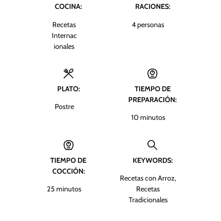
COCINA:
RACIONES:
Recetas
4
personas
Internac
ionales
PLATO:
TIEMPO DE
PREPARACIÓN:
Postre
m
10
minutos
i
n
u
TIEMPO DE
KEYWORDS:
t
COCCIÓN:
o
Recetas con Arroz,
s
m
25
minutos
Recetas
i
Tradicionales
n