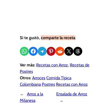
Si te gustó,
comparte la receta
:
Compartir en WhatsApp
Compartir en Facebook
Compartir en Telegram
Compartir en Pinterest
Compartir en Reddit
Compartir en X
Share on Threads
Ver más:
Recetas con Arroz
, 
Recetas de
Postres
Otros:
Arroces
Comida Típica
Colombiana
Postres
Recetas con Arroz
←
Arroz a la
Ensalada de Arroz
Milanesa
→