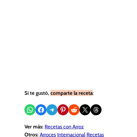
Si te gustó,
comparte la receta
:
Compartir en WhatsApp
Compartir en Facebook
Compartir en Telegram
Compartir en Pinterest
Compartir en Reddit
Compartir en X
Share on Threads
Ver más:
Recetas con Arroz
Otros:
Arroces
Internacional
Recetas