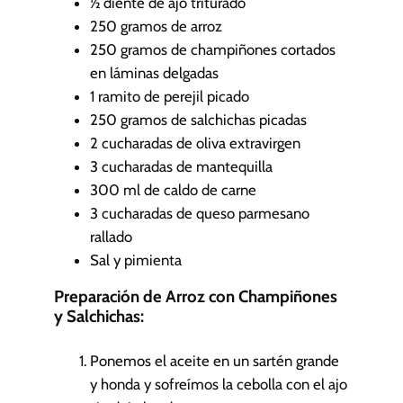
½
diente de ajo
triturado
s
250
gramos de arroz
250
gramos de champiñones
cortados
en láminas delgadas
1
ramito de perejil
picado
250
gramos de salchichas
picadas
2
cucharadas de oliva extravirgen
3
cucharadas de mantequilla
300
ml
de caldo de carne
3
cucharadas de queso parmesano
rallado
Sal y pimienta
Preparación de Arroz con Champiñones
y Salchichas:
Ponemos el aceite en un sartén grande
y honda y sofreímos la cebolla con el ajo