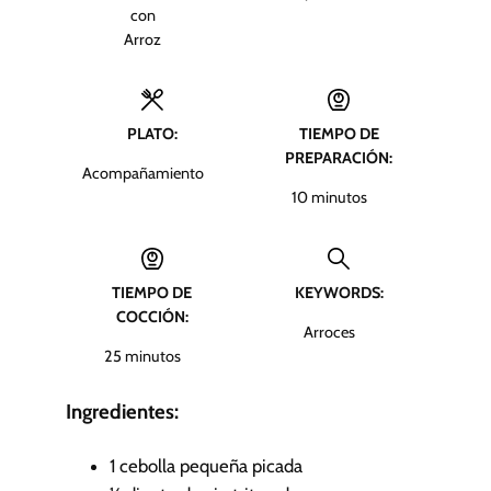
con
Arroz
PLATO:
TIEMPO DE
PREPARACIÓN:
Acompañamiento
m
10
minutos
i
n
u
TIEMPO DE
KEYWORDS:
t
COCCIÓN:
o
Arroces
s
m
25
minutos
i
n
Ingredientes:
u
t
1
cebolla pequeña
picada
o