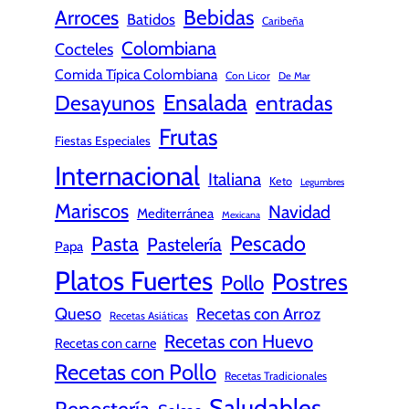
Bebidas
Arroces
Batidos
Caribeña
Colombiana
Cocteles
Comida Típica Colombiana
Con Licor
De Mar
Ensalada
Desayunos
entradas
Frutas
Fiestas Especiales
Internacional
Italiana
Keto
Legumbres
Mariscos
Navidad
Mediterránea
Mexicana
Pescado
Pasta
Pastelería
Papa
Platos Fuertes
Postres
Pollo
Queso
Recetas con Arroz
Recetas Asiáticas
Recetas con Huevo
Recetas con carne
Recetas con Pollo
Recetas Tradicionales
Saludables
Repostería