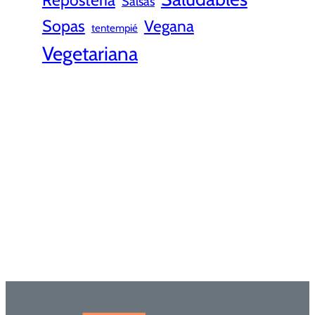
Salsas
Sopas
Vegana
tentempié
Vegetariana