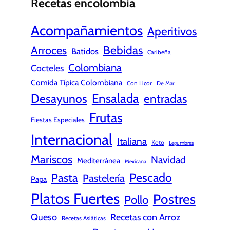
Recetas encolombia
Acompañamientos
Aperitivos
Bebidas
Arroces
Batidos
Caribeña
Colombiana
Cocteles
Comida Típica Colombiana
Con Licor
De Mar
Ensalada
Desayunos
entradas
Frutas
Fiestas Especiales
Internacional
Italiana
Keto
Legumbres
Mariscos
Navidad
Mediterránea
Mexicana
Pescado
Pasta
Pastelería
Papa
Platos Fuertes
Postres
Pollo
Queso
Recetas con Arroz
Recetas Asiáticas