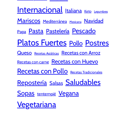
Internacional
Italiana
Keto
Legumbres
Mariscos
Navidad
Mediterránea
Mexicana
Pescado
Pasta
Pastelería
Papa
Platos Fuertes
Postres
Pollo
Queso
Recetas con Arroz
Recetas Asiáticas
Recetas con Huevo
Recetas con carne
Recetas con Pollo
Recetas Tradicionales
Saludables
Repostería
Salsas
Sopas
Vegana
tentempié
Vegetariana