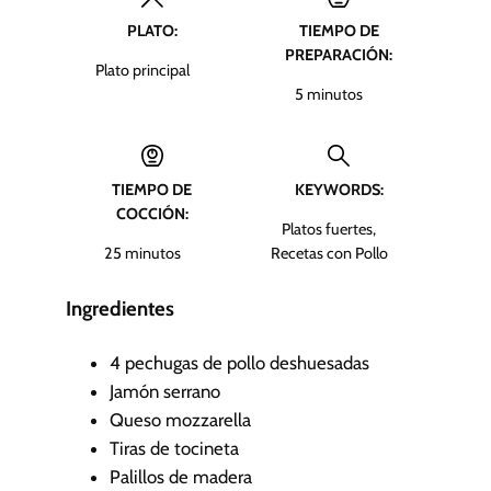
PLATO:
TIEMPO DE
PREPARACIÓN:
Plato principal
m
5
minutos
i
n
u
TIEMPO DE
KEYWORDS:
t
COCCIÓN:
o
Platos fuertes,
s
m
25
minutos
Recetas con Pollo
i
n
Ingredientes
u
t
4
pechugas de pollo deshuesadas
o
Jamón serrano
s
Queso mozzarella
Tiras de tocineta
Palillos de madera