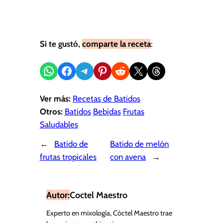
Si te gustó,
comparte la receta
:
Compartir en WhatsApp
Compartir en Facebook
Compartir en Telegram
Compartir en Pinterest
Compartir en Reddit
Compartir en X
Share on Threads
Ver más:
Recetas de Batidos
Otros:
Batidos
Bebidas
Frutas
Saludables
←
Batido de
Batido de melón
frutas tropicales
con avena
→
Autor:
Coctel Maestro
Experto en mixología, Cóctel Maestro trae