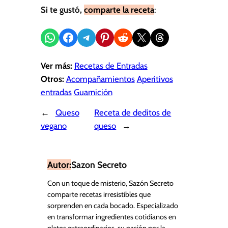
Si te gustó,
comparte la receta
:
Compartir en WhatsApp
Compartir en Facebook
Compartir en Telegram
Compartir en Pinterest
Compartir en Reddit
Compartir en X
Share on Threads
Ver más:
Recetas de Entradas
Otros:
Acompañamientos
Aperitivos
entradas
Guarnición
←
Queso
Receta de deditos de
vegano
queso
→
Autor:
Sazon Secreto
Con un toque de misterio, Sazón Secreto
comparte recetas irresistibles que
sorprenden en cada bocado. Especializado
en transformar ingredientes cotidianos en
platos extraordinarios, su pasión por la