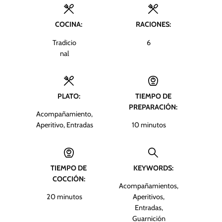
COCINA:
RACIONES:
Tradicio
6
nal
PLATO:
TIEMPO DE
PREPARACIÓN:
Acompañamiento,
m
Aperitivo, Entradas
10
minutos
i
n
u
TIEMPO DE
KEYWORDS:
t
COCCIÓN:
o
Acompañamientos,
s
m
20
minutos
Aperitivos,
i
Entradas,
n
Guarnición