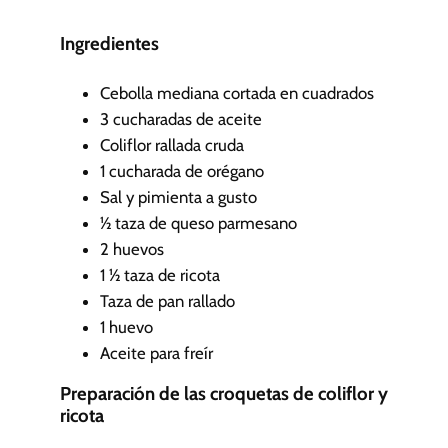
u
t
Ingredientes
o
s
Cebolla mediana cortada en cuadrados
3
cucharadas de aceite
Coliflor rallada cruda
1
cucharada de orégano
Sal y pimienta a gusto
½
taza de queso parmesano
2
huevos
1 ½
taza de ricota
Taza de pan rallado
1
huevo
Aceite para freír
Preparación de las croquetas de coliflor y
ricota