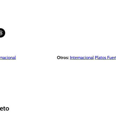
are on Threads
rnacional
Otros:
Internacional
Platos Fuer
eto