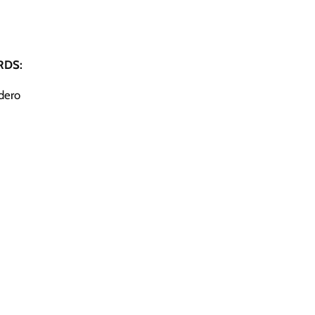
DS:
dero