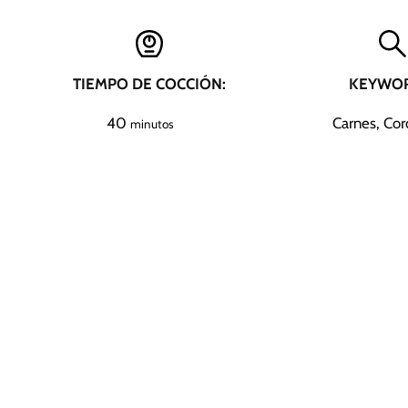
TIEMPO DE COCCIÓN:
KEYWOR
m
40
Carnes, Cor
minutos
i
n
u
t
o
s