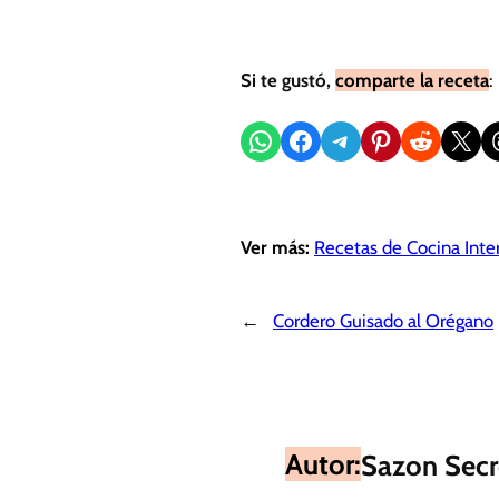
Si te gustó,
comparte la receta
:
Compartir en WhatsApp
Compartir en Facebook
Compartir en Telegram
Compartir en Pinterest
Compartir en Reddit
Compartir en X
Sh
Ver más:
Recetas de Cocina Inte
←
Cordero Guisado al Orégano
Autor:
Sazon Secr