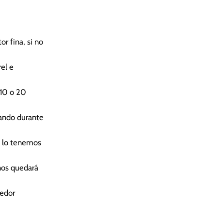
r fina, si no
el e
 10 o 20
sando durante
º lo tenemos
 nos quedará
nedor