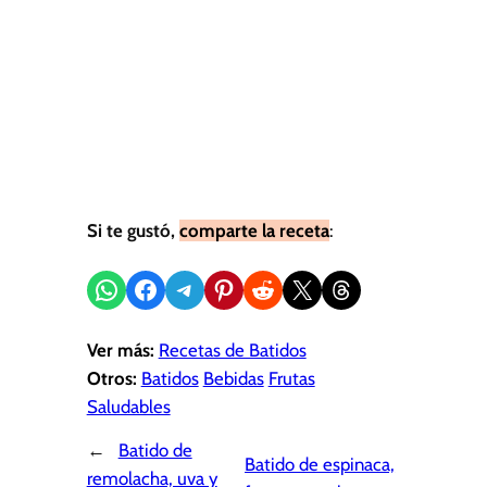
Si te gustó,
comparte la receta
:
Compartir en WhatsApp
Compartir en Facebook
Compartir en Telegram
Compartir en Pinterest
Compartir en Reddit
Compartir en X
Share on Threads
Ver más:
Recetas de Batidos
Otros:
Batidos
Bebidas
Frutas
Saludables
←
Batido de
Batido de espinaca,
remolacha, uva y