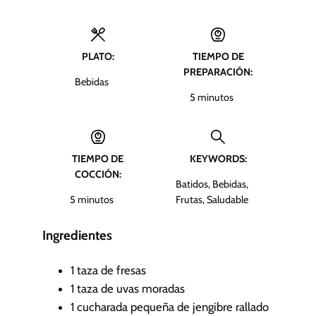
PLATO:
TIEMPO DE
PREPARACIÓN:
Bebidas
m
5
minutos
i
n
u
TIEMPO DE
KEYWORDS:
t
COCCIÓN:
o
Batidos, Bebidas,
s
m
5
minutos
Frutas, Saludable
i
n
Ingredientes
u
t
1
taza de fresas
o
1
taza de uvas moradas
s
1
cucharada pequeña de jengibre rallado