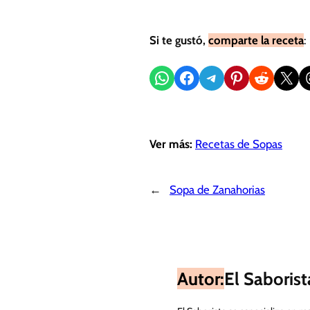
Si te gustó,
comparte la receta
:
Compartir en WhatsApp
Compartir en Facebook
Compartir en Telegram
Compartir en Pinterest
Compartir en Reddit
Compartir en X
Sh
Ver más:
Recetas de Sopas
←
Sopa de Zanahorias
Autor:
El Saborist