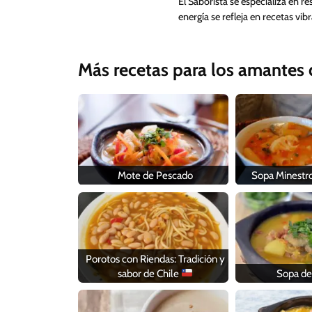
El Saborista se especializa en re
energía se refleja en recetas vi
Más recetas para los amantes d
Mote de Pescado
Sopa Minestro
Porotos con Riendas: Tradición y
sabor de Chile
Sopa de