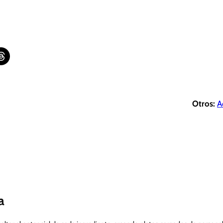
are on Threads
Otros:
A
a