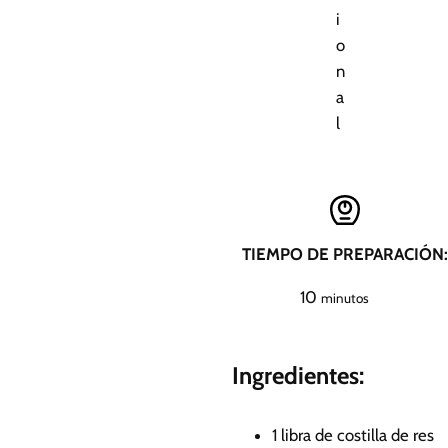
i
o
n
a
l
TIEMPO DE PREPARACIÓN:
m
10
minutos
i
n
Ingredientes:
u
t
o
1
libra de costilla de res