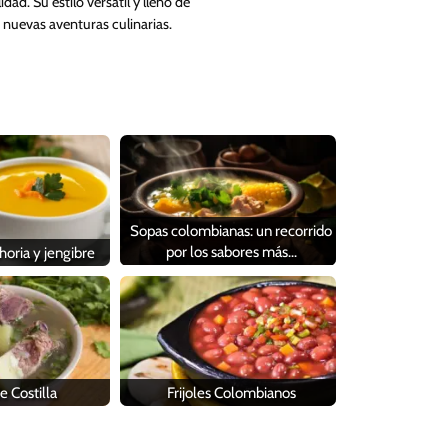
ad. Su estilo versátil y lleno de
 nuevas aventuras culinarias.
Sopas colombianas: un recorrido
por los sabores más…
oria y jengibre
e Costilla
Frijoles Colombianos