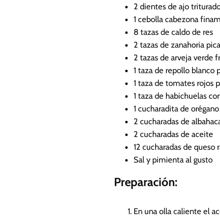
s
2
dientes de ajo
triturad
1
cebolla cabezona
finam
8
tazas de caldo de res
2
tazas de zanahoria pic
2
tazas de arveja verde
f
1
taza de repollo blanco
1
taza de tomates rojos
p
1
taza de habichuelas cor
1
cucharadita de orégano
2
cucharadas de albahaca
2
cucharadas de aceite
12
cucharadas de queso r
Sal y pimienta al gusto
Preparación:
En una olla caliente el a