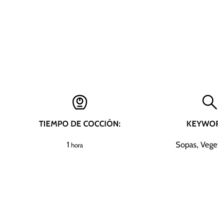
TIEMPO DE COCCIÓN:
KEYWOR
h
1
Sopas, Vege
hora
o
r
a