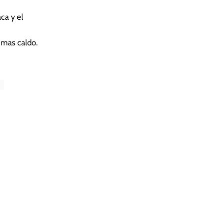
aca y el
 mas caldo.