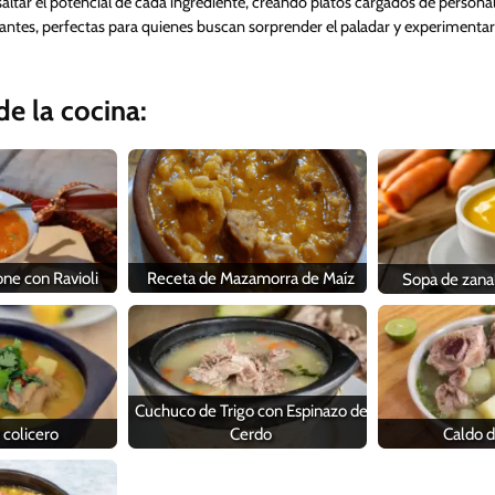
saltar el potencial de cada ingrediente, creando platos cargados de personalid
brantes, perfectas para quienes buscan sorprender el paladar y experimentar
e la cocina:
ne con Ravioli
Receta de Mazamorra de Maíz
Sopa de zanah
Cuchuco de Trigo con Espinazo de
 colicero
Cerdo
Caldo d