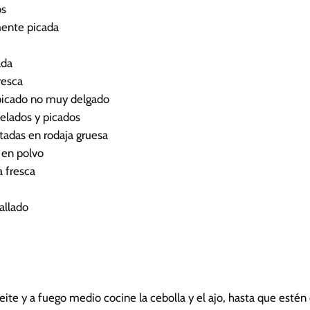
os
ente picada
ada
resca
 picado no muy delgado
elados y picados
tadas en rodaja gruesa
 en polvo
 fresca
allado
ceite y a fuego medio cocine la cebolla y el ajo, hasta que esté