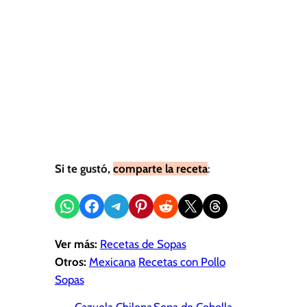
Si te gustó,
comparte la receta
:
Compartir en WhatsApp
Compartir en Facebook
Compartir en Telegram
Compartir en Pinterest
Compartir en Reddit
Compartir en X
Share on Threads
Ver más:
Recetas de Sopas
Otros:
Mexicana
Recetas con Pollo
Sopas
←
Cazuela Chilena
Sopa de Cebolla
→