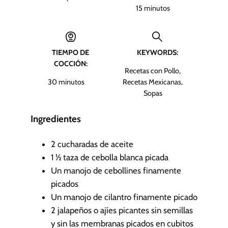
m
15
minutos
i
n
u
TIEMPO DE
KEYWORDS:
t
COCCIÓN:
o
Recetas con Pollo,
s
m
30
minutos
Recetas Mexicanas,
i
Sopas
n
u
Ingredientes
t
o
2
cucharadas de aceite
s
1 ½
taza de cebolla blanca picada
Un manojo de cebollines finamente
picados
Un manojo de cilantro finamente picado
2
jalapeños o ajíes picantes sin semillas
y sin las membranas
picados en cubitos