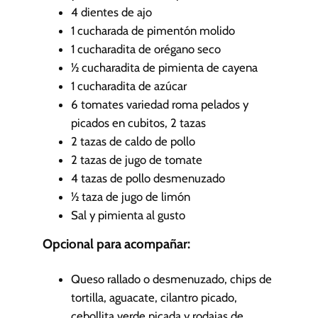
4
dientes de ajo
1
cucharada de pimentón molido
1
cucharadita de orégano seco
½
cucharadita de pimienta de cayena
1
cucharadita de azúcar
6
tomates variedad roma
pelados y
picados en cubitos, 2 tazas
2
tazas de caldo de pollo
2
tazas de jugo de tomate
4
tazas de pollo desmenuzado
½
taza de jugo de limón
Sal y pimienta al gusto
Opcional para acompañar:
Queso rallado o desmenuzado, chips de
tortilla, aguacate, cilantro picado,
cebollita verde picada y rodajas de