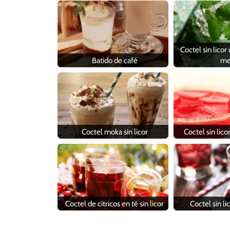
Coctel sin lico
Batido de café
me
Coctel moka sin licor
Coctel sin lico
Coctel de cítricos en té sin licor
Coctel sin li