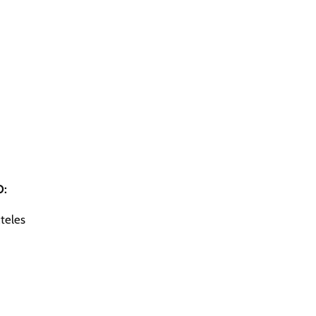
O:
teles