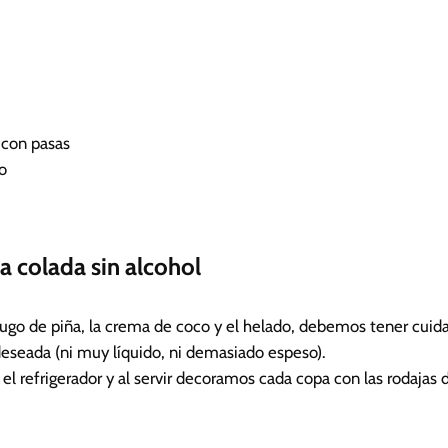
i
n
u
t
o
s
 con pasas
o
a colada sin alcohol
ugo de piña, la crema de coco y el helado, debemos tener cuid
deseada (ni muy líquido, ni demasiado espeso).
 refrigerador y al servir decoramos cada copa con las rodajas d