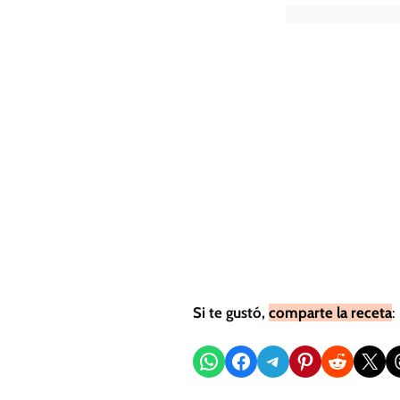
Si te gustó,
comparte la receta
:
Compartir en WhatsApp
Compartir en Facebook
Compartir en Telegram
Compartir en Pinterest
Compartir en Reddit
Compartir en X
Sh