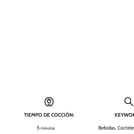
TIEMPO DE COCCIÓN:
KEYWOR
m
5
Bebidas, Cocteles
minutos