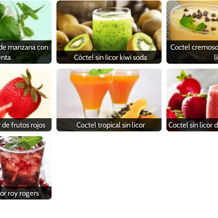
r de manzana con
Coctel cremoso
nta
Cóctel sin licor kiwi soda
l
r de frutos rojos
Coctel tropical sin licor
Coctel sin licor 
cor roy rogers