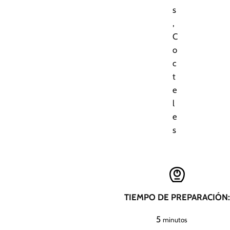
s
,
C
o
c
t
e
l
e
s
TIEMPO DE PREPARACIÓN:
m
5
minutos