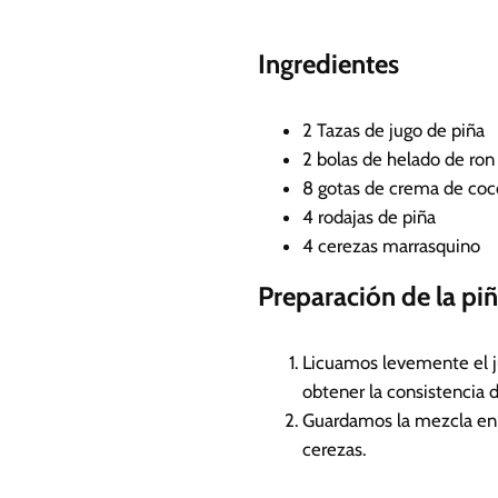
i
n
Ingredientes
u
t
o
2
Tazas de jugo de piña
s
2
bolas de helado de ron
8
gotas de crema de coc
4
rodajas de piña
4
cerezas marrasquino
Preparación de la piñ
Licuamos levemente el j
obtener la consistencia 
Guardamos la mezcla en el
cerezas.