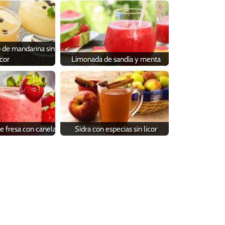
 de mandarina sin
icor
Limonada de sandía y menta
de fresa con canela
Sidra con especias sin licor