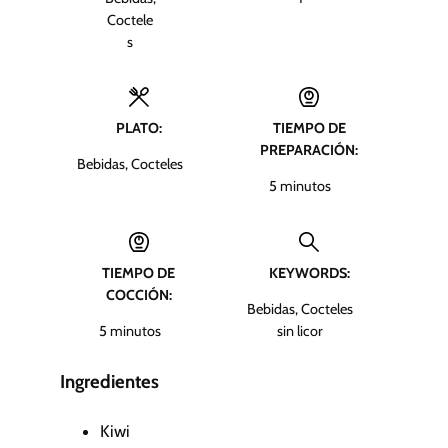
Coctele
s
PLATO:
TIEMPO DE
PREPARACIÓN:
Bebidas, Cocteles
m
5
minutos
i
n
u
TIEMPO DE
KEYWORDS:
t
COCCIÓN:
o
Bebidas, Cocteles
s
m
5
minutos
sin licor
i
n
Ingredientes
u
t
Kiwi
o