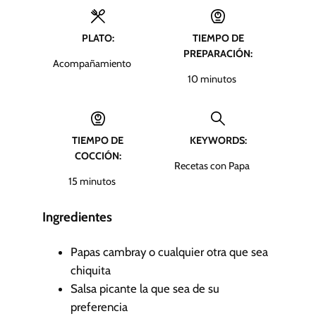
PLATO:
TIEMPO DE
PREPARACIÓN:
Acompañamiento
m
10
minutos
i
n
u
TIEMPO DE
KEYWORDS:
t
COCCIÓN:
o
Recetas con Papa
s
m
15
minutos
i
n
Ingredientes
u
t
Papas cambray
o cualquier otra que sea
o
chiquita
s
Salsa picante
la que sea de su
preferencia