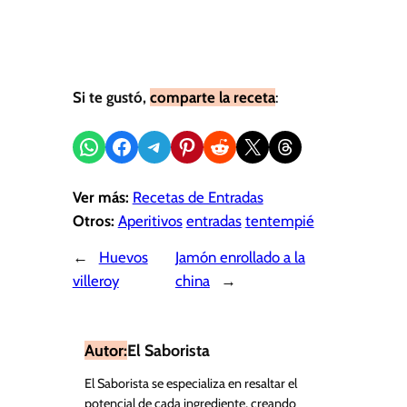
Si te gustó,
comparte la receta
:
Compartir en WhatsApp
Compartir en Facebook
Compartir en Telegram
Compartir en Pinterest
Compartir en Reddit
Compartir en X
Share on Threads
Ver más:
Recetas de Entradas
Otros:
Aperitivos
entradas
tentempié
←
Huevos
Jamón enrollado a la
villeroy
china
→
Autor:
El Saborista
El Saborista se especializa en resaltar el
potencial de cada ingrediente, creando