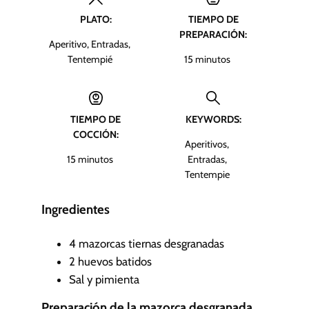
PLATO:
TIEMPO DE
PREPARACIÓN:
Aperitivo, Entradas,
m
Tentempié
15
minutos
i
n
u
TIEMPO DE
KEYWORDS:
t
COCCIÓN:
o
Aperitivos,
s
m
15
minutos
Entradas,
i
Tentempie
n
u
Ingredientes
t
o
4
mazorcas tiernas desgranadas
s
2
huevos batidos
Sal y pimienta
Preparación de la mazorca desgranada