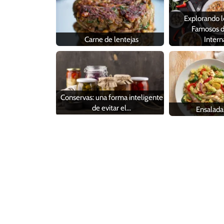
Explorando l
Famosos d
Carne de lentejas
Intern
Conservas: una forma inteligente
de evitar el…
Ensalada