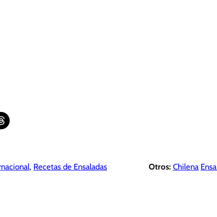
are on Threads
rnacional
, 
Recetas de Ensaladas
Otros:
Chilena
Ensa