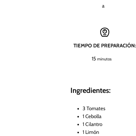
a
TIEMPO DE PREPARACIÓN:
m
15
minutos
i
n
u
Ingredientes:
t
o
s
3
Tomates
1
Cebolla
1
Cilantro
1
Limón