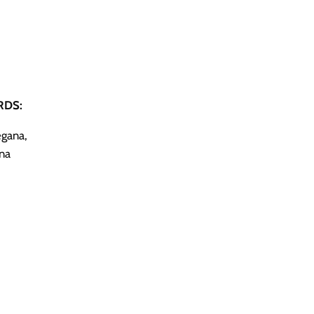
DS:
egana,
na