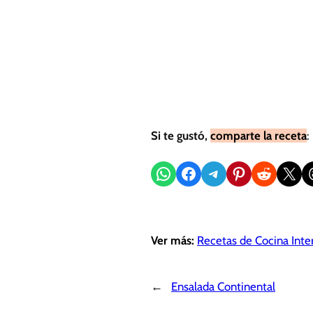
Si te gustó,
comparte la receta
:
Compartir en WhatsApp
Compartir en Facebook
Compartir en Telegram
Compartir en Pinterest
Compartir en Reddit
Compartir en X
Sh
Ver más:
Recetas de Cocina Inte
←
Ensalada Continental