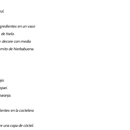
ul.
ngredientes en un vaso
 de hielo.
 y decore con media
amito de hierbabuena.
jo.
pari.
aranja.
ientes en la coctelera
re una copa de cóctel.