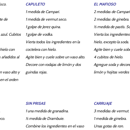
sco.
CAPULETO
EL MAFIOSO
1 medida de Campari.
2 medidas de Campari
te de
1 medida de vermut seco.
2 medidas de ginebra.
1 golpe de Jerez quina.
½ medida de pastís. S
azul. Cubitos
1 golpe de vodka.
Vierta los ingredientes
Vierta todos los ingredientes en la
hielo, excepto la soda.
 hielo con
coctelera con hielo.
Agite bien y cuele sob
s añadidos al
Agite bien y cuele sobre un vaso alto.
4 cubitos de hielo.
Decore con rodajas de limón y dos
Agregue soda y decore
n vaso alto y
guindas rojas.
limón y hojitas verdes 
 en el orden
SIN PRISAS
CARRUAJE
.
1 una medida de granadina.
3 medidas de vermut.
co.
½ medida de Drambuie.
1 medida de ginebra.
Combine los ingredientes en el vaso
Unas gotas de ron.