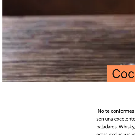
Coc
¡No te conformes 
son una excelente 
paladares. Whisky,
estas exclusivas r