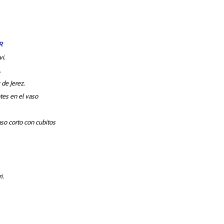
R
vi.
.
de Jerez.
tes en el vaso
so corto con cubitos
i.