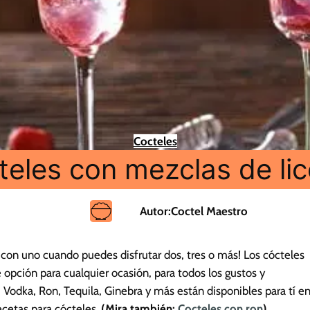
Cocteles
teles con mezclas de lic
Autor:
Coctel Maestro
con uno cuando puedes disfrutar dos, tres o más! Los cócteles
opción para cualquier ocasión, para todos los gustos y
 Vodka, Ron, Tequila, Ginebra y más están disponibles para tí e
ecetas para cócteles.
(Mira también:
Cocteles con ron
)