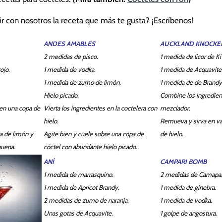
r con nosotros la receta que más te gusta? ¡Escríbenos!
ANDES AMABLES
AUCKLAND KNOCKE
2 medidas de pisco.
1 medida de licor de Ki
ojo.
1 medida de vodka.
1 medida de Acquavite
1 medida de zumo de limón.
1 medida de de Brandy 
Hielo picado.
Combine los ingredien
en una copa de
Vierta los ingredientes en la coctelera con
mezclador.
hielo.
Remueva y sirva en va
a de limón y
Agite bien y cuele sobre una copa de
de hielo.
buena.
cóctel con abundante hielo picado.
ANÍ
CAMPARI BOMB
1 medida de marrasquino.
2 medidas de Camapar
1 medida de Apricot Brandy.
1 medida de ginebra.
2 medidas de zumo de naranja.
1 medida de vodka.
Unas gotas de Acquavite.
1 golpe de angostura.