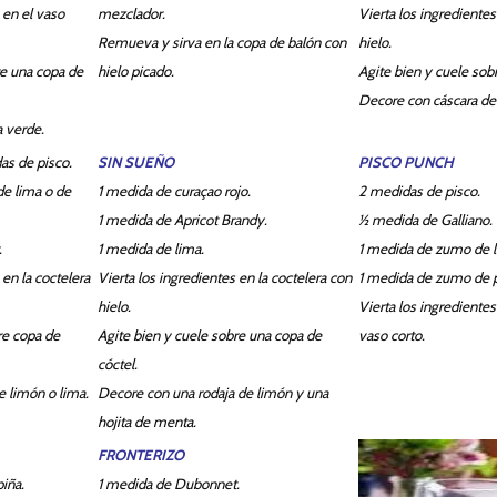
 en el vaso
mezclador.
Vierta los ingredientes
Remueva y sirva en la copa de balón con
hielo.
e una copa de
hielo picado.
Agite bien y cuele sob
Decore con cáscara de
 verde.
s de pisco.
SIN SUEÑO
PISCO PUNCH
e lima o de
1 medida de curaçao rojo.
2 medidas de pisco.
1 medida de Apricot Brandy.
½ medida de Galliano.
.
1 medida de lima.
1 medida de zumo de 
 en la coctelera
Vierta los ingredientes en la coctelera con
1 medida de zumo de p
hielo.
Vierta los ingrediente
re copa de
Agite bien y cuele sobre una copa de
vaso corto.
cóctel.
e limón o lima.
Decore con una rodaja de limón y una
hojita de menta.
FRONTERIZO
iña.
1 medida de Dubonnet.