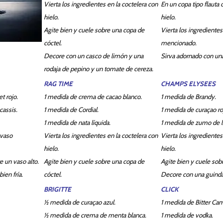
Vierta los ingredientes en la coctelera con
En un copa tipo flauta
hielo.
hielo.
Agite bien y cuele sobre una copa de
Vierta los ingredientes
cóctel.
mencionado.
Decore con un casco de limón y una
Sirva adornado con una
rodaja de pepino y un tomate de cereza.
RAG TIME
CHAMPS ELYSEES
t rojo.
1 medida de crema de cacao blanco.
1 medida de Brandy.
cassis.
1 medida de Cordial.
1 medida de curaçao ro
1 medida de nata líquida.
1 medida de zumo de 
 vaso
Vierta los ingredientes en la coctelera con
Vierta los ingredientes
hielo.
hielo.
 un vaso alto.
Agite bien y cuele sobre una copa de
Agite bien y cuele sob
ien fría.
cóctel.
Decore con una guinda
BRIGITTE
CLICK
½ medida de curaçao azul.
1 medida de Bitter Cam
½ medida de crema de menta blanca.
1 medida de vodka.