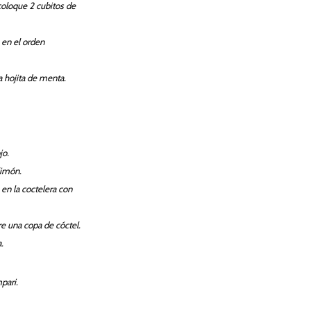
 coloque 2 cubitos de
 en el orden
 hojita de menta.
jo.
limón.
 en la coctelera con
re una copa de cóctel.
.
pari.