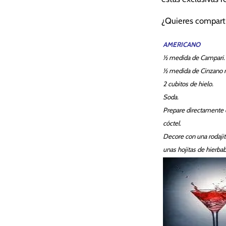
¿Quieres comparti
AMERICANO
½ medida de Campari.
½ medida de Cinzano r
2 cubitos de hielo.
Soda.
Prepare directamente 
cóctel.
Decore con una rodajit
unas hojitas de hierba