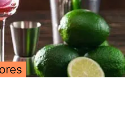
ores
n