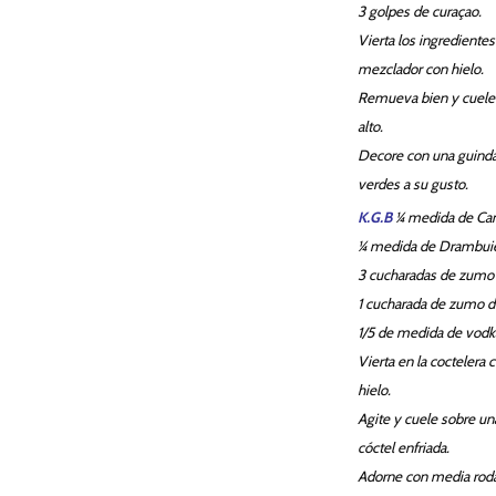
3 golpes de curaçao.
Vierta los ingredientes
mezclador con hielo.
Remueva bien y cuele
alto.
Decore con una guinda 
verdes a su gusto.
K.G.B
¼ medida de Cam
¼ medida de Drambui
3 cucharadas de zumo 
1 cucharada de zumo d
1/5 de medida de vodk
Vierta en la coctelera 
hielo.
Agite y cuele sobre un
cóctel enfriada.
Adorne con media roda