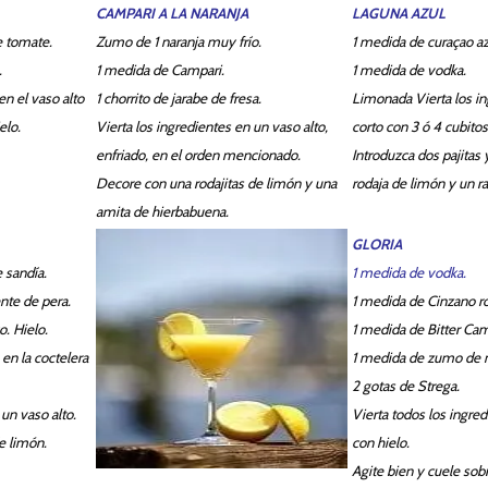
CAMPARI A LA NARANJA
LAGUNA AZUL
 tomate.
Zumo de 1 naranja muy frío.
1 medida de curaçao az
.
1 medida de Campari.
1 medida de vodka.
n el vaso alto
1 chorrito de jarabe de fresa.
Limonada Vierta los i
elo.
Vierta los ingredientes en un vaso alto,
corto con 3 ó 4 cubitos
enfriado, en el orden mencionado.
Introduzca dos pajitas
Decore con una rodajitas de limón y una
rodaja de limón y un r
amita de hierbabuena.
GLORIA
 sandía.
1 medida de vodka.
nte de pera.
1 medida de Cinzano ro
. Hielo.
1 medida de Bitter Cam
 en la coctelera
1 medida de zumo de n
2 gotas de Strega.
un vaso alto.
Vierta todos los ingred
e limón.
con hielo.
Agite bien y cuele sob