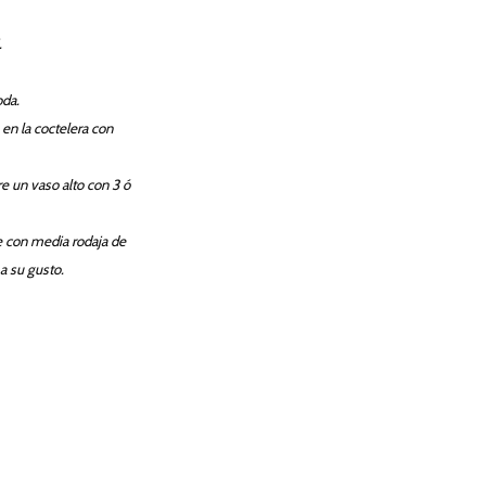
.
oda.
 en la coctelera con
re un vaso alto con 3 ó
 con media rodaja de
a su gusto.