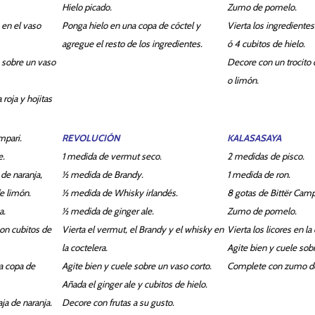
Hielo picado.
Zumo de pomelo.
 en el vaso
Ponga hielo en una copa de cóctel y
Vierta los ingredientes
agregue el resto de los ingredientes.
ó 4 cubitos de hielo.
 sobre un vaso
Decore con un trocito
o limón.
roja y hojitas
pari.
REVOLUCIÓN
KALASASAYA
e.
1 medida de vermut seco.
2 medidas de pisco.
de naranja,
½ medida de Brandy.
1 medida de ron.
e limón.
½ medida de Whisky irlandés.
8 gotas de Bittër Camp
a.
½ medida de ginger ale.
Zumo de pomelo.
con cubitos de
Vierta el vermut, el Brandy y el whisky en
Vierta los licores en la
la coctelera.
Agite bien y cuele sobr
a copa de
Agite bien y cuele sobre un vaso corto.
Complete con zumo d
Añada el ginger ale y cubitos de hielo.
ja de naranja.
Decore con frutas a su gusto.