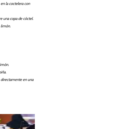
 en la coctelera con
re una copa de cóctel.
 limón.
limón.
iña.
s directamente en una