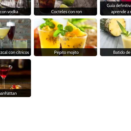
Guía definitiv
 con vodka
Cocteles con ron
aprende a 
cal con cítricos
Pepito mojito
Batido de
manhattan