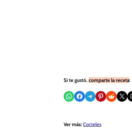
Si te gustó,
comparte la receta
:
Compartir en WhatsApp
Compartir en Facebook
Compartir en Telegram
Compartir en Pinterest
Compartir en Reddit
Compartir en X
Sh
Ver más:
Cocteles