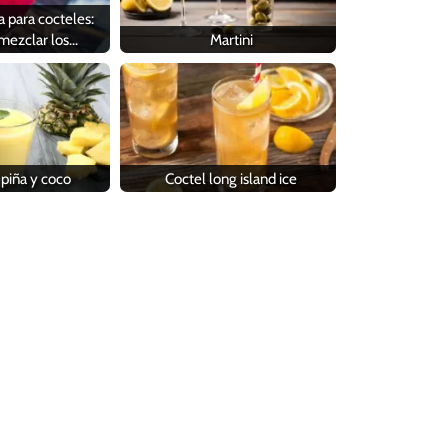
a para cocteles:
mezclar los…
Martini
 piña y coco
Coctel long island ice