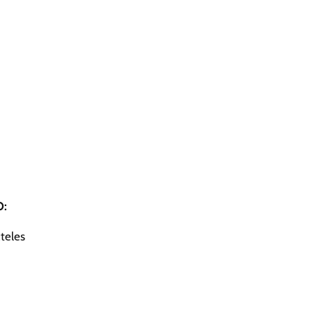
O:
teles