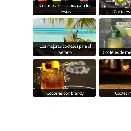
Cocteles mexicanos para tus
fiestas
Cocteles
Los mejores cocteles para el
verano
Cocteles de mez
Cocteles con brandy
Coctel 