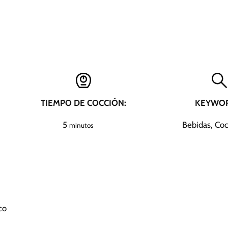
TIEMPO DE COCCIÓN:
KEYWOR
m
5
Bebidas, Coc
minutos
i
n
u
t
o
s
co