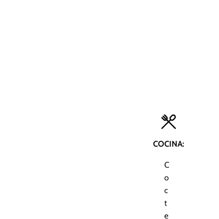
COCINA:
C
o
c
t
e