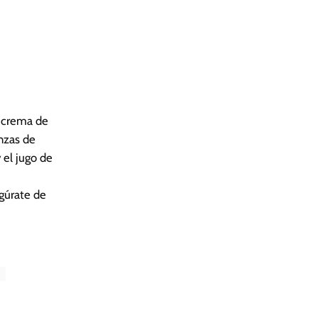
la crema de
nzas de
 el jugo de
egúrate de