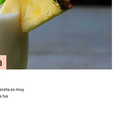
a
 receta es muy
s tus