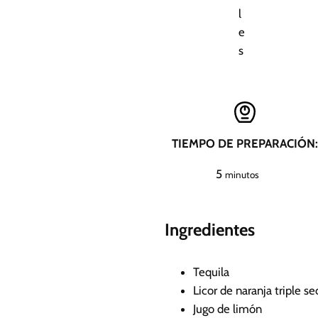
l
e
s
TIEMPO DE PREPARACIÓN:
m
5
minutos
i
n
Ingredientes
u
t
o
Tequila
s
Licor de naranja triple se
Jugo de limón