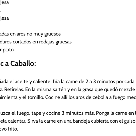
glesa
a
glesa
adas en aros no muy gruesos
duros
cortados en rodajas gruesas
r plato
c a Caballo:
ñada el aceite y caliente, fría la carne de 2 a 3 minutos por cad
. Retírelas. En la misma sartén y en la grasa que quedó mezcle
la pimienta y el tomillo. Cocine allí los aros de cebolla a fuego m
uzca el fuego, tape y cocine 3 minutos más. Ponga la carne en l
jela calentar. Sirva la carne en una bandeja cubierta con el guis
vo frito.