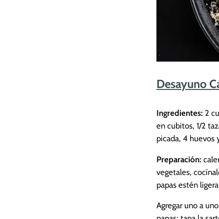
Desayuno Ca
Ingredientes:
2 cu
en cubitos, 1/2 t
picada, 4 huevos 
Preparación:
cale
vegetales, cocínal
papas estén liger
Agregar uno a uno
papas; tapa la sar