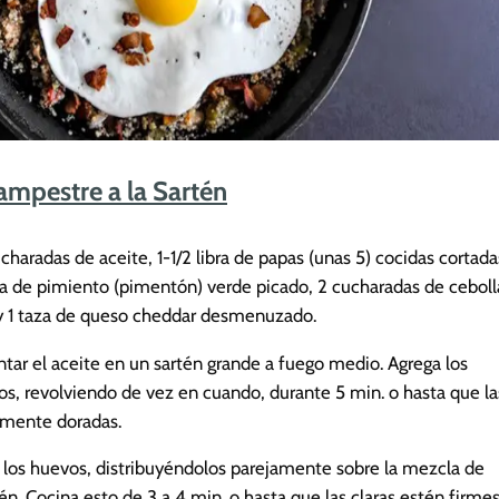
mpestre a la Sartén
charadas de aceite, 1-1/2 libra de papas (unas 5) cocidas cortada
aza de pimiento (pimentón) verde picado, 2 cucharadas de ceboll
y 1 taza de queso cheddar desmenuzado.
ntar el aceite en un sartén grande a fuego medio. Agrega los
os, revolviendo de vez en cuando, durante 5 min. o hasta que la
amente doradas.
 los huevos, distribuyéndolos parejamente sobre la mezcla de
tén. Cocina esto de 3 a 4 min. o hasta que las claras estén firme