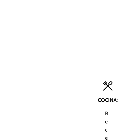
COCINA:
R
e
c
e