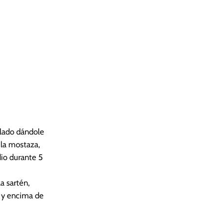
a lado dándole
 la mostaza,
edio durante 5
a sartén,
o y encima de