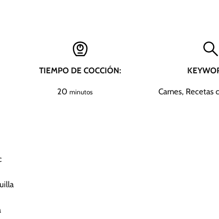
TIEMPO DE COCCIÓN:
KEYWOR
m
20
Carnes, Recetas
minutos
i
n
u
t
o
c
s
illa
a