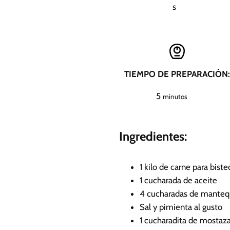
s
TIEMPO DE PREPARACIÓN:
m
5
minutos
i
n
Ingredientes:
u
t
o
1
kilo de carne para biste
s
1
cucharada de aceite
4
cucharadas de mantequ
Sal y pimienta al gusto
1
cucharadita de mostaz