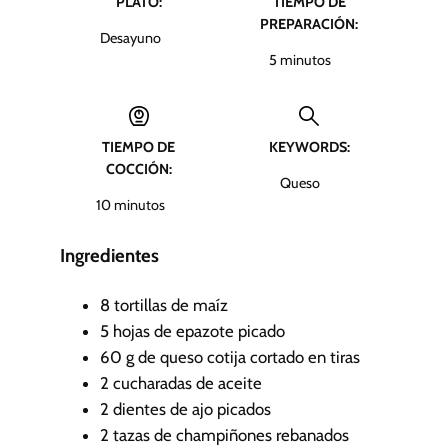
PLATO:
TIEMPO DE
PREPARACIÓN:
Desayuno
m
5
minutos
i
n
u
TIEMPO DE
KEYWORDS:
t
COCCIÓN:
o
Queso
s
m
10
minutos
i
n
Ingredientes
u
t
8
tortillas de maíz
o
5
hojas de epazote
picado
s
60
g
de queso cotija
cortado en tiras
2
cucharadas de aceite
2
dientes de ajo
picados
2
tazas de champiñones
rebanados