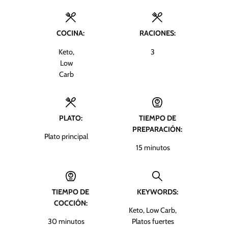
COCINA:
RACIONES:
Keto,
3
Low
Carb
PLATO:
TIEMPO DE
PREPARACIÓN:
Plato principal
m
15
minutos
i
n
u
TIEMPO DE
KEYWORDS:
t
COCCIÓN:
o
Keto, Low Carb,
s
m
30
minutos
Platos fuertes