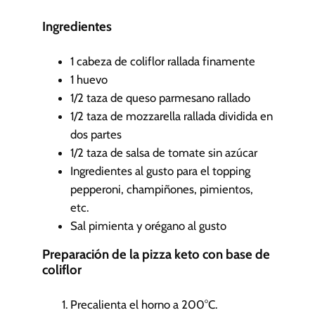
i
n
Ingredientes
u
t
1
cabeza de coliflor
rallada finamente
o
1
huevo
s
1/2
taza de queso parmesano rallado
1/2
taza de mozzarella rallada
dividida en
dos partes
1/2
taza de salsa de tomate sin azúcar
Ingredientes al gusto para el topping
pepperoni, champiñones, pimientos,
etc.
Sal
pimienta y orégano al gusto
Preparación de la pizza keto con base de
coliflor
Precalienta el horno a 200°C.