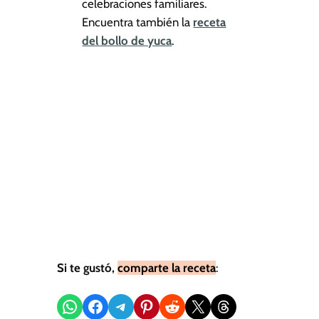
celebraciones familiares.
Encuentra también la
receta
del bollo de yuca
.
Si te gustó,
comparte la receta
:
Compartir en WhatsApp
Compartir en Facebook
Compartir en Telegram
Compartir en Pinterest
Compartir en Reddit
Compartir en X
Share on Threads