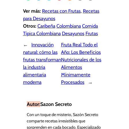
Ver más:
Recetas con Frutas
, 
Recetas
para Desayunos
Otros:
Caribeña
Colombiana
Comida
Típica Colombiana
Desayunos
Frutas
←
Innovación
Fruta Real Todo el
natural: cómo las
Año: Los Beneficios
frutas transforman
Nutricionales de los
la industria
Alimentos
alimentaria
Mínimamente
moderna
Procesados
→
Autor:
Sazon Secreto
Con un toque de misterio, Sazón Secreto
comparte recetas irresistibles que
sorprenden en cada bocado. Especializado