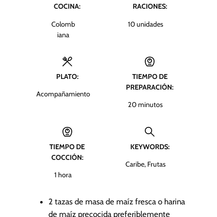
COCINA:
RACIONES:
Colomb
10
unidades
iana
PLATO:
TIEMPO DE
PREPARACIÓN:
Acompañamiento
m
20
minutos
i
n
u
TIEMPO DE
KEYWORDS:
t
COCCIÓN:
o
Caribe, Frutas
s
h
1
hora
o
r
2
tazas de masa de maíz fresca o harina
a
de maíz precocida
preferiblemente