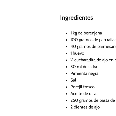
n
u
Ingredientes
t
o
s
1
kg
de berenjena
100
gramos de pan ralla
40
gramos de parmesan
1
huevo
½
cucharadita de ajo en 
30
ml
de sidra
Pimienta negra
Sal
Perejil fresco
Aceite de oliva
250
gramos de pasta de
2
dientes de ajo