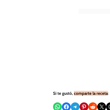
Si te gustó,
comparte la receta
:
Compartir en WhatsApp
Compartir en Facebook
Compartir en Telegram
Compartir en Pinterest
Compartir en Reddit
Compartir en X
Sh