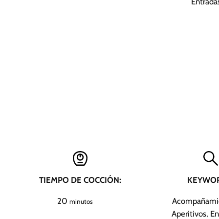
Entrada
TIEMPO DE COCCIÓN:
KEYWOR
m
20
Acompañamie
minutos
i
Aperitivos, E