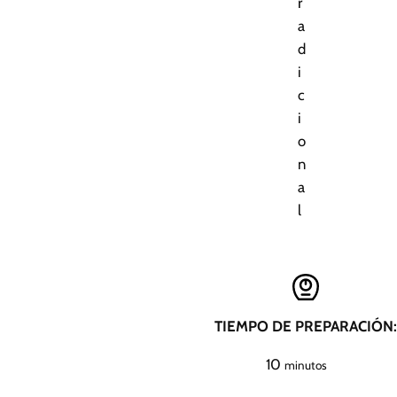
r
a
d
i
c
i
o
n
a
l
TIEMPO DE PREPARACIÓN:
m
10
minutos
i