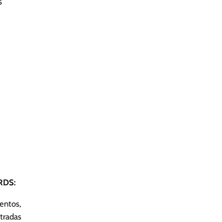
s
DS:
ntos,
ntradas