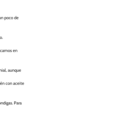
un poco de
o.
locamos en
nial, aunque
tén con aceite
ndigas. Para