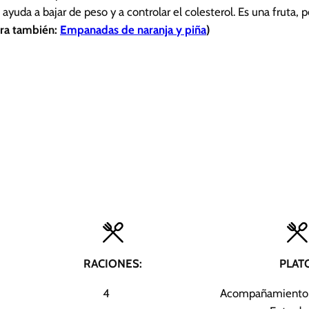
yuda a bajar de peso y a controlar el colesterol. Es una fruta, 
ra también:
Empanadas de naranja y piña
)
RACIONES:
PLAT
4
Acompañamiento, 