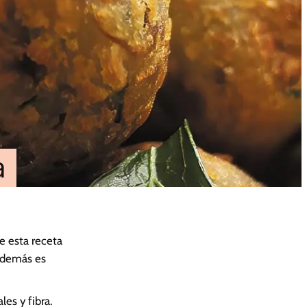
a
e esta receta
 además es
es y fibra.