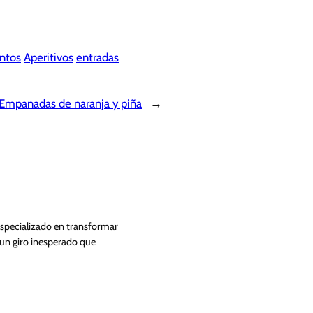
ntos
Aperitivos
entradas
Empanadas de naranja y piña
→
Especializado en transformar
 un giro inesperado que