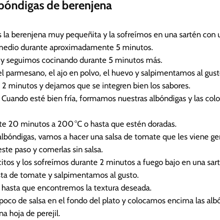
lbóndigas de berenjena
a berenjena muy pequeñita y la sofreímos en una sartén con 
o medio durante aproximadamente 5 minutos.
a y seguimos cocinando durante 5 minutos más.
el parmesano, el ajo en polvo, el huevo y salpimentamos al gust
2 minutos y dejamos que se integren bien los sabores.
 Cuando esté bien fría, formamos nuestras albóndigas y las co
e 20 minutos a 200 °C o hasta que estén doradas.
albóndigas, vamos a hacer una salsa de tomate que les viene ge
ste paso y comerlas sin salsa.
citos y los sofreímos durante 2 minutos a fuego bajo en una sar
sta de tomate y salpimentamos al gusto.
hasta que encontremos la textura deseada.
poco de salsa en el fondo del plato y colocamos encima las albó
a hoja de perejil.